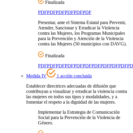
Finalizada
PDF
PDF
PDF
PDF
PDF
PDF
Presentar, ante el Sistema Estatal para Prevenir,
Atender, Sancionar y Erradicar la Violencia
contra las Mujeres, los Programas Municipales
para la Prevención y Atención de la Violencia
contra las Mujeres (50 municipios con DAVG).
Finalizada
PDF
PDF
PDF
PDF
PDF
PDF
PDF
PDF
PDF
PDF
PD
Medida IV
1 acción concluida
Establecer directrices adecuadas de difusión que
contribuyan a visualizar y erradicar la violencia contra
las mujeres en todos sus tipos y modalidades, y a
fomentar el respeto a la dignidad de las mujeres.
Implementar la Estrategia de Comunicación
Social para la Prevención de la Violencia de
Género.