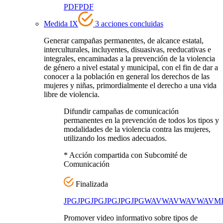
PDF
PDF
Medida IX
3 acciones concluidas
Generar campañas permanentes, de alcance estatal,
interculturales, incluyentes, disuasivas, reeducativas e
integrales, encaminadas a la prevención de la violencia
de género a nivel estatal y municipal, con el fin de dar a
conocer a la población en general los derechos de las
mujeres y niñas, primordialmente el derecho a una vida
libre de violencia.
Difundir campañas de comunicación
permanentes en la prevención de todos los tipos y
modalidades de la violencia contra las mujeres,
utilizando los medios adecuados.
* Acción compartida con Subcomité de
Comunicación
Finalizada
JPG
JPG
JPG
JPG
JPG
JPG
WAV
WAV
WAV
WAV
M
Promover video informativo sobre tipos de