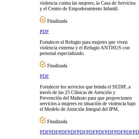
violencia contra las mujeres, la Casa de Servicios
y el Centro de Empoderamiento Infantil.
Finalizada
PDF
Fortalecer el Refugio para mujeres que viven
violencia extrema y el Refugio ANTHUS con
personal especializado.
Finalizada
PDF
Fortalecer los servicios que brinda el SEDIF, a
través de las 25 Clínicas de Atención y
Prevención del Maltrato para que proporcionen
servicios a mujeres en situación de violencia bajo
el Modelo de Atención Integral del IPM.
Finalizada
PDF
PDF
PDF
PDF
PDF
PDF
PDF
PDF
PDF
PDF
PD