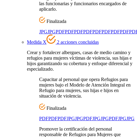
las funcionarias y funcionarios encargados de
aplicarlo.
Finalizada
JPG
JPG
PDF
PDF
PDF
PDF
PDF
PDF
PDF
PDF
PD
Medida X
2 acciones concluidas
Crear y fortalecer albergues, casas de medio camino y
refugios para mujeres víctimas de violencia, sus hijas e
hijos garantizando su cobertura y enfoque diferencial y
especializado.
Capacitar al personal que opera Refugios para
mujeres bajo el Modelo de Atención Integral en
Refugio para mujeres, sus hijas e hijos en
situación de violencia.
Finalizada
PDF
PDF
PDF
JPG
JPG
PDF
JPG
JPG
PDF
JPG
JPG
Promover la certificación del personal
responsable de Refugios para Mujeres que