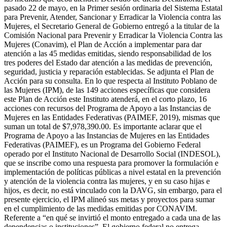
pasado 22 de mayo, en la Primer sesión ordinaria del Sistema Estatal
para Prevenir, Atender, Sancionar y Erradicar la Violencia contra las
Mujeres, el Secretario General de Gobierno entregó a la titular de la
Comisión Nacional para Prevenir y Erradicar la Violencia Contra las
Mujeres (Conavim), el Plan de Acción a implementar para dar
atención a las 45 medidas emitidas, siendo responsabilidad de los
tres poderes del Estado dar atención a las medidas de prevención,
seguridad, justicia y reparación establecidas. Se adjunta el Plan de
Acción para su consulta. En lo que respecta al Instituto Poblano de
las Mujeres (IPM), de las 149 acciones específicas que considera
este Plan de Acción este Instituto atenderá, en el corto plazo, 16
acciones con recursos del Programa de Apoyo a las Instancias de
Mujeres en las Entidades Federativas (PAIMEF, 2019), mismas que
suman un total de $7,978,390.00. Es importante aclarar que el
Programa de Apoyo a las Instancias de Mujeres en las Entidades
Federativas (PAIMEF), es un Programa del Gobierno Federal
operado por el Instituto Nacional de Desarrollo Social (INDESOL),
que se inscribe como una respuesta para promover la formulación e
implementación de políticas públicas a nivel estatal en la prevención
y atención de la violencia contra las mujeres, y en su caso hijas e
hijos, es decir, no está vinculado con la DAVG, sin embargo, para el
presente ejercicio, el IPM alineó sus metas y proyectos para sumar
en el cumplimiento de las medidas emitidas por CONAVIM.
Referente a “en qué se invirtió el monto entregado a cada una de las
dependencias o instituciones”. El gobierno federal no entrega