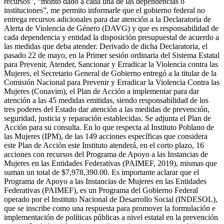
recursos”, “monto dado a cada una de las dependencias o
instituciones”, me permito informarle que el gobierno federal no
entrega recursos adicionales para dar atención a la Declaratoria de
Alerta de Violencia de Género (DAVG) y que es responsabilidad de
cada dependencia y entidad la disposición presupuestal de acuerdo a
las medidas que deba atender. Derivado de dicha Declaratoria, el
pasado 22 de mayo, en la Primer sesión ordinaria del Sistema Estatal
para Prevenir, Atender, Sancionar y Erradicar la Violencia contra las
Mujeres, el Secretario General de Gobierno entregó a la titular de la
Comisión Nacional para Prevenir y Erradicar la Violencia Contra las
Mujeres (Conavim), el Plan de Acción a implementar para dar
atención a las 45 medidas emitidas, siendo responsabilidad de los
tres poderes del Estado dar atención a las medidas de prevención,
seguridad, justicia y reparación establecidas. Se adjunta el Plan de
Acción para su consulta. En lo que respecta al Instituto Poblano de
las Mujeres (IPM), de las 149 acciones específicas que considera
este Plan de Acción este Instituto atenderá, en el corto plazo, 16
acciones con recursos del Programa de Apoyo a las Instancias de
Mujeres en las Entidades Federativas (PAIMEF, 2019), mismas que
suman un total de $7,978,390.00. Es importante aclarar que el
Programa de Apoyo a las Instancias de Mujeres en las Entidades
Federativas (PAIMEF), es un Programa del Gobierno Federal
operado por el Instituto Nacional de Desarrollo Social (INDESOL),
que se inscribe como una respuesta para promover la formulación e
implementación de políticas públicas a nivel estatal en la prevención