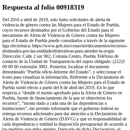
Respuesta al folio 00918319
Del 2016 a abril de 2019, solo hubo solicitudes de alerta de
violencia de género contra las Mujeres para el Estado de Puebla,
cuyos recursos destinados por el Gobierno del Estado para el
mecanismo de Alerta de Violencia de Género contra las Mujeres
para el Estado de Puebla puede consultarlos a través de la siguiente
liga electrónica: https://www.gob.mx/conavim/documentos/recursos-
destinados-por-las-entidadesfederativas-para-atender-la-avgm
Dirección: Calle 2 sur 902, Colonia Centro, Puebla Teléfono de
contacto de la Unidad de Transparencia del sujeto obligado: (222)3
09 09 00 extensión 3001. Posterior, localizar el documento
denominado “Puebla oficio-Informe del Estado”, y seleccionar el
ícono para visualizar la información. Referente a la Declaratoria de
Alerta de Violencia de Género contra las Mujeres para el Estado de
Puebla surtió efecto a partir del 8 de abril del 2019. En lo que
respecta a “detalle el monto aprobado para la Alerta de Género en
Puebla, fuente de financiamiento de la que se obtuvieron los
recursos”, “monto dado a cada una de las dependencias o
instituciones”, me permito informarle que el gobierno federal no
entrega recursos adicionales para dar atención a la Declaratoria de
Alerta de Violencia de Género (DAVG) y que es responsabilidad de
cada dependencia y entidad la disposición presupuestal de acuerdo a
las medidas que deba atender. Derivado de dicha Declaratoria, el