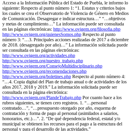
Acceso a la Información Pública del Estado de Puebla, le informo lo
siguiente: Respecto al punto número 1: “1. Estatus y criterios bajos
los cuales se crea el Observatorio de Violencia de Género en Medios
de Comunicación. Desagregar e indicar estructura…” “…objetivos
y metas de cumplimiento…” La información puede ser consultada
en las páginas electrónicas:
http://www.ovigem.org/filosofia.php
http://www.ovigem.org/quienesSomos.php
Respecto al punto
número 3: “…3. Principales acciones realizadas de 2017 a diciembre
de 2018. (desagregado por año)…” La información solicitada puede
ser consultada en las páginas electrónicas:
http://www.ovigem.org/actividades.php
http://www.ovigem.org/nuestro_trabajo.php
http://www.ovigem.org/ConsejoMultidisciplinario.php
http://www.ovigem.org/recomendaciones.php
http://www.ovigem.org/boletines.php
Respecto al punto número 4:
“…4. Copia digital del Plan de trabajo anual o de actividades de los
años 2017, 2018 y 2019.” La información solicitada puede ser
consultada en la página electrónica:
http://www.ovigem.org/PlandeTrabajo.php
Por cuanto hace a los
rubros siguientes, se tienen cero registros. 1. “…personal
contratado…”, “…presupuesto otorgado por año, esquema de
contratación y forma de pago al personal (asimilados a salarios,
honorarios, etc.)…”. 2. “De qué dependencia federal, estatal y/o
municipal se obtienen los recursos para el pago a la estructura del
personal y para el desarrollo de las actividades.”