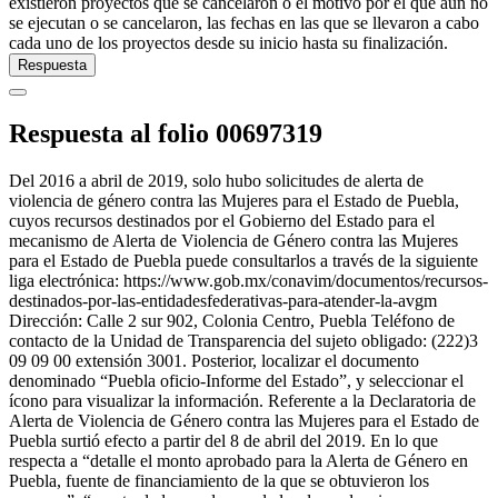
existieron proyectos que se cancelaron o el motivo por el que aún no
se ejecutan o se cancelaron, las fechas en las que se llevaron a cabo
cada uno de los proyectos desde su inicio hasta su finalización.
Respuesta
Respuesta al folio 00697319
Del 2016 a abril de 2019, solo hubo solicitudes de alerta de
violencia de género contra las Mujeres para el Estado de Puebla,
cuyos recursos destinados por el Gobierno del Estado para el
mecanismo de Alerta de Violencia de Género contra las Mujeres
para el Estado de Puebla puede consultarlos a través de la siguiente
liga electrónica: https://www.gob.mx/conavim/documentos/recursos-
destinados-por-las-entidadesfederativas-para-atender-la-avgm
Dirección: Calle 2 sur 902, Colonia Centro, Puebla Teléfono de
contacto de la Unidad de Transparencia del sujeto obligado: (222)3
09 09 00 extensión 3001. Posterior, localizar el documento
denominado “Puebla oficio-Informe del Estado”, y seleccionar el
ícono para visualizar la información. Referente a la Declaratoria de
Alerta de Violencia de Género contra las Mujeres para el Estado de
Puebla surtió efecto a partir del 8 de abril del 2019. En lo que
respecta a “detalle el monto aprobado para la Alerta de Género en
Puebla, fuente de financiamiento de la que se obtuvieron los