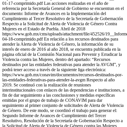
01-17-comprimido.pdf Las acciones realizadas en el año de
referencia por la Secretaría General de Gobierno se encuentran en el
documento: Informe de Avances en la Implementación del
Cumplimiento al Tercer Resolutivo de la Secretaría de Gobernación
Respecto a la Solicitud de Alerta de Violencia de Género Contra
Mujeres en el Estado de Puebla. Abril de 2018
https://www.gob.mx/cms/uploads/attachment/file/452526/19__Infor
04-18-comprimido.pdf En relación a los recursos destinados para
atender la Alerta de Violencia de Género, la información de su
interés de enero de 2016 al año 2018, se encuentra publicada en la
página oficial de la Comisión Nacional para Prevenir y Erradicar la
Violencia contra las Mujeres, dentro del apartado: “Recursos
destinados por las entidades federativas para atender la AVGM”, y
podrá tener acceso a través de la siguiente liga electrónica:
https://www.gob.mx/conavim/documentos/recursos-destinados-por-
las-entidades-federativas-para-atender-la-avgm Respecto al año
2019. Se continuó con la realización de reuniones
interinstitucionales con enlaces de las dependencias e instituciones, a
fin de dar seguimiento a las conclusiones y medidas específicas
emitidas por el grupo de trabajo de CONAVIM para dar
seguimiento al primer conjunto de solicitudes de Alerta de Violencia
de Género. De este modo, se coordinó el trabajo para generar el:
Segundo Informe de Avances de Cumplimiento del Tercer
Resolutivo, Resolución de la Secretaría de Gobernación Respecto a
la Solicitud de Alerta de Violencia de Género contra las Mujeres