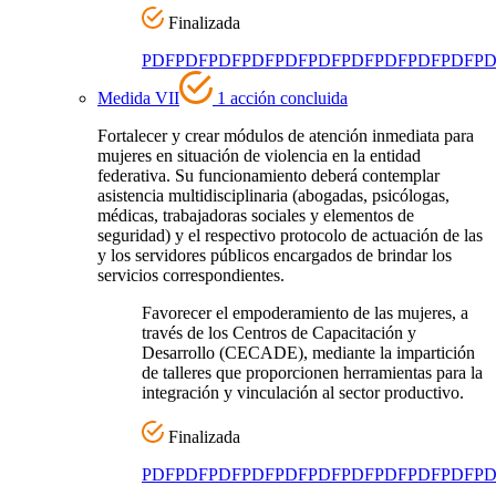
Finalizada
PDF
PDF
PDF
PDF
PDF
PDF
PDF
PDF
PDF
PDF
PD
Medida VII
1 acción concluida
Fortalecer y crear módulos de atención inmediata para
mujeres en situación de violencia en la entidad
federativa. Su funcionamiento deberá contemplar
asistencia multidisciplinaria (abogadas, psicólogas,
médicas, trabajadoras sociales y elementos de
seguridad) y el respectivo protocolo de actuación de las
y los servidores públicos encargados de brindar los
servicios correspondientes.
Favorecer el empoderamiento de las mujeres, a
través de los Centros de Capacitación y
Desarrollo (CECADE), mediante la impartición
de talleres que proporcionen herramientas para la
integración y vinculación al sector productivo.
Finalizada
PDF
PDF
PDF
PDF
PDF
PDF
PDF
PDF
PDF
PDF
PD