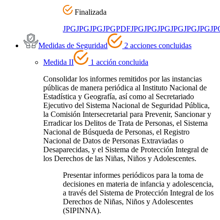
Finalizada
JPG
JPG
JPG
JPG
PDF
JPG
JPG
JPG
JPG
JPG
JPG
JP
Medidas de Seguridad
2 acciones concluidas
Medida II
1 acción concluida
Consolidar los informes remitidos por las instancias
públicas de manera periódica al Instituto Nacional de
Estadística y Geografía, así como al Secretariado
Ejecutivo del Sistema Nacional de Seguridad Pública,
la Comisión Intersecretarial para Prevenir, Sancionar y
Erradicar los Delitos de Trata de Personas, el Sistema
Nacional de Búsqueda de Personas, el Registro
Nacional de Datos de Personas Extraviadas o
Desaparecidas, y el Sistema de Protección Integral de
los Derechos de las Niñas, Niños y Adolescentes.
Presentar informes periódicos para la toma de
decisiones en materia de infancia y adolescencia,
a través del Sistema de Protección Integral de los
Derechos de Niñas, Niños y Adolescentes
(SIPINNA).