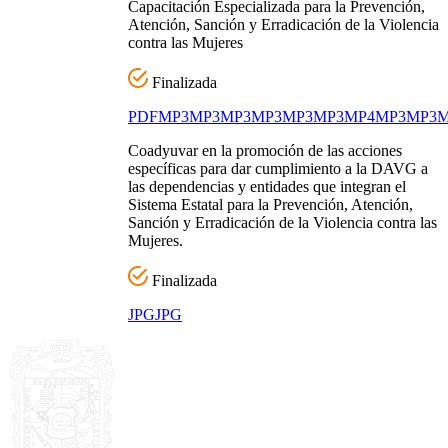
Capacitación Especializada para la Prevención,
Atención, Sanción y Erradicación de la Violencia
contra las Mujeres
Finalizada
PDF
MP3
MP3
MP3
MP3
MP3
MP3
MP4
MP3
MP3
M
Coadyuvar en la promoción de las acciones
específicas para dar cumplimiento a la DAVG a
las dependencias y entidades que integran el
Sistema Estatal para la Prevención, Atención,
Sanción y Erradicación de la Violencia contra las
Mujeres.
Finalizada
JPG
JPG